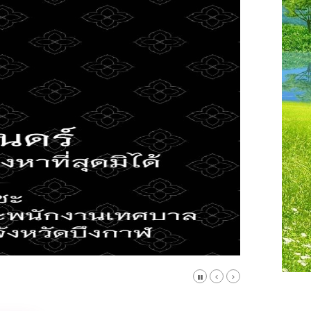
l: saraban_05380203@dla.go.th