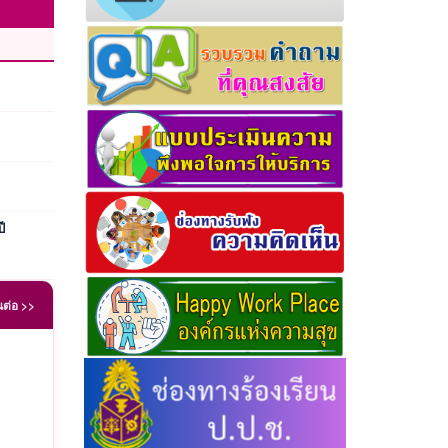
ี
นต่อ >>