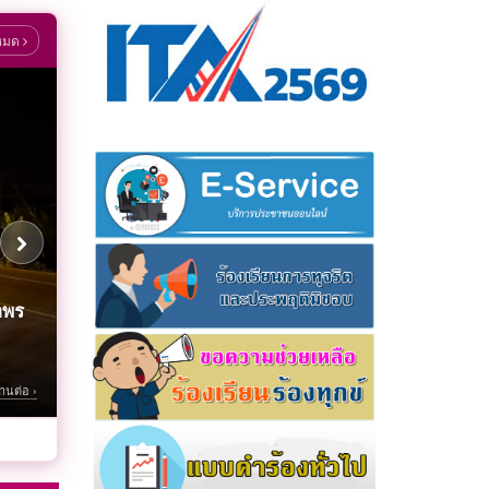
งหมด
ิญ
ศรี
อพร
.ศรี
ปก
ด
่อ
ระจำ
569
่านต่อ ›
่านต่อ ›