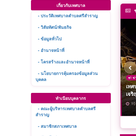
เกี่ยวกับเทศบาล
ข
- ประวัติเทศบาลตำบลศรีสำราญ
- วิสัยทัศน์/พันธกิจ
- ข้อมูลทั่วไป
- อำนาจหน้าที่
- โครสร้างและอำนาจหน้าที่
- นโยบายการคุ้มครองข้อมูลส่วน
ข่
ข่
ข่
ข่
ข่
ข่
ข่
ข่
ข่
ข่
บุคคล
บุญ
สวนก
ประเ
เทศ
แจ๋ว
งานจ
โคร
โคร
ประช
เทศ
ข่
ข่
ข่
ข่
ข่
ข่
ข่
ข่
ข่
ข่
ส่งเ
บึง
จ.บึ
สำรา
เจริ
จ.บึ
สำรา
พิธี
ตรอง
No G
การป
ออกส
โดย
รายง
นกํ
ประช
ปีงบ
วิธี
ลดข
ก๊าซ
ทำเนียบบุคลากร
20 
17 
16 
16 
10 
08 
02 
01 
31 
26 
20 
18 
16 
16 
14 
08 
28 
08 
08 
08 
- คณะผู้บริหารเทศบาลตำบลศรี
สำราญ
- สมาชิกสภาเทศบาล