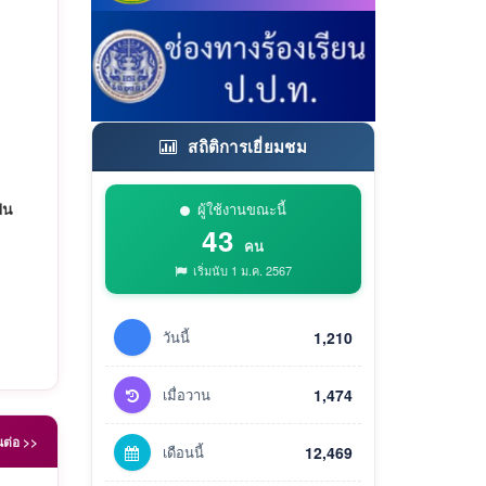
สถิติการเยี่ยมชม
ผู้ใช้งานขณะนี้
็น
43
คน
เริ่มนับ 1 ม.ค. 2567
วันนี้
1,210
เมื่อวาน
1,474
นต่อ >>
เดือนนี้
12,469