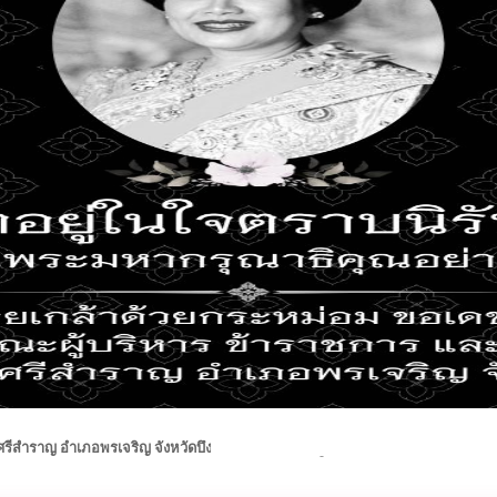
รีสำราญ อำเภอพรเจริญ จังหวัดบึงกาฬ สอบถามข้อมูลโทร 084-4184446 E-Mai