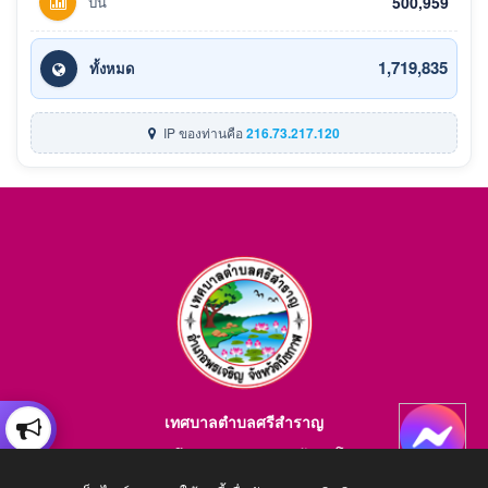
ปีนี้
500,959
1,719,835
ทั้งหมด
IP ของท่านคือ
216.73.217.120
เทศบาลตำบลศรีสำราญ
อำเภอพรเจริญ จังหวัดบึงกาฬ สอบถามข้อมูลโทร 084-4184446