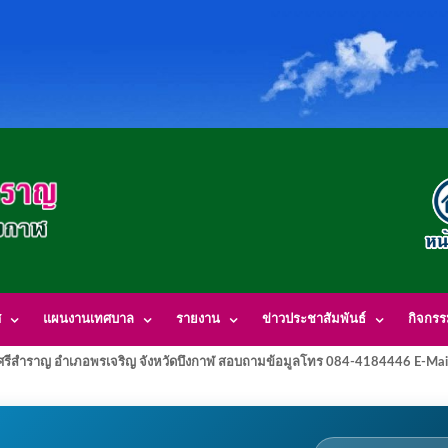
ศ
แผนงานเทศบาล
รายงาน
ข่าวประชาสัมพันธ์
กิจกร
รีสำราญ อำเภอพรเจริญ จังหวัดบึงกาฬ สอบถามข้อมูลโทร 084-4184446 E-Mai