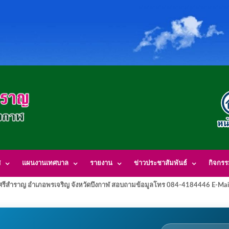
ศ
แผนงานเทศบาล
รายงาน
ข่าวประชาสัมพันธ์
กิจกร
รีสำราญ อำเภอพรเจริญ จังหวัดบึงกาฬ สอบถามข้อมูลโทร 084-4184446 E-Mai