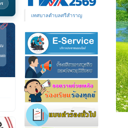
าร
เทศบาลตำบลศรีสำราญ