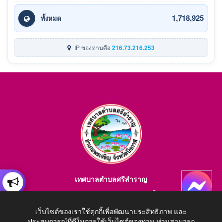
1,718,925
ทั้งหมด
IP ของท่านคือ
216.73.216.253
เทศบาลตำบลศรีสำราญ
อำเภอพรเจริญ จังหวัดบึงกาฬ สอบถามข้อมูลโทร 084-4184446
E-mail : saraban_05380203@dla.go.th
เว็บไซต์ของเราใช้คุกกี้เพื่อพัฒนาประสิทธิภาพ และ
ประสบการณ์ที่ดีในการใช้เว็บไซต์ของท่าน ท่านสามารถ