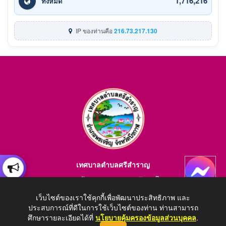
1,716,216
ทั้งหมด
IP ของท่านคือ
216.73.217.130
เทศบาลตำบลศรีสำราญ
อำเภอพรเจริญ จังหวัดบึงกาฬ สอบถามข้อมูลโทร 084-4184446
E-mail : saraban_05380203@dla.go.th
เว็บไซต์ของเราใช้คุกกี้เพื่อพัฒนาประสิทธิภาพ และ
ประสบการณ์ที่ดีในการใช้เว็บไซต์ของท่าน ท่านสามารถ
ศึกษารายละเอียดได้ที่
นโยบายคุ้มครองข้อมูลส่วนบุคคล
.