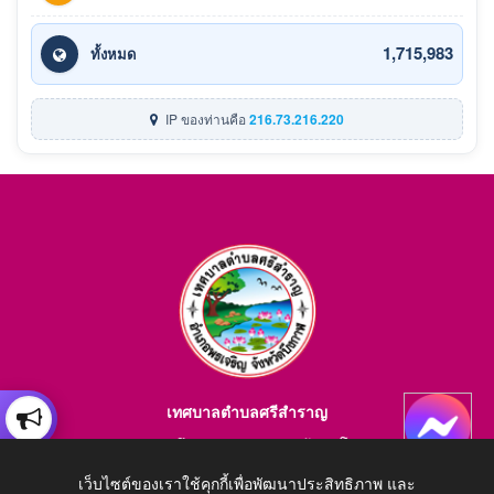
1,715,983
ทั้งหมด
IP ของท่านคือ
216.73.216.220
เทศบาลตำบลศรีสำราญ
อำเภอพรเจริญ จังหวัดบึงกาฬ สอบถามข้อมูลโทร 084-4184446
E-mail : saraban_05380203@dla.go.th
เว็บไซต์ของเราใช้คุกกี้เพื่อพัฒนาประสิทธิภาพ และ