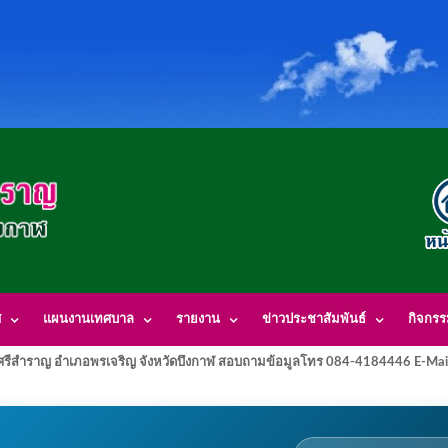
ศ
แผนงานเทศบาล
รายงาน
ข่าวประชาสัมพันธ์
กิจกร
รีสำราญ อำเภอพรเจริญ จังหวัดบึงกาฬ สอบถามข้อมูลโทร 084-4184446 E-Mai