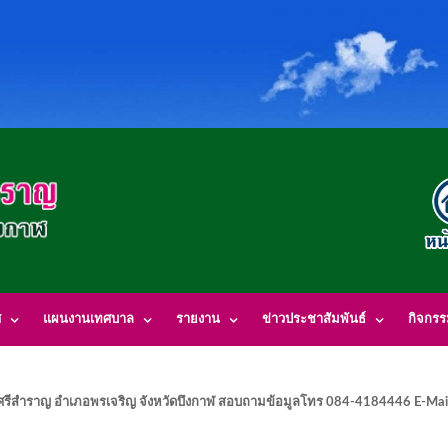
ศ
แผนงานเทศบาล
รายงาน
ข่าวประชาสัมพันธ์
กิจกร
รีสำราญ อำเภอพรเจริญ จังหวัดบึงกาฬ สอบถามข้อมูลโทร 084-4184446 E-Mai