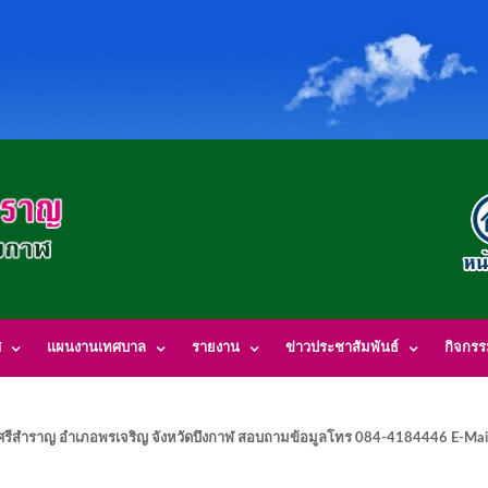
ศ
แผนงานเทศบาล
รายงาน
ข่าวประชาสัมพันธ์
กิจกร
รีสำราญ อำเภอพรเจริญ จังหวัดบึงกาฬ สอบถามข้อมูลโทร 084-4184446 E-Mai