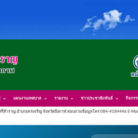
ศ
แผนงานเทศบาล
รายงาน
ข่าวประชาสัมพันธ์
กิจกร
รีสำราญ อำเภอพรเจริญ จังหวัดบึงกาฬ สอบถามข้อมูลโทร 084-4184446 E-Mai