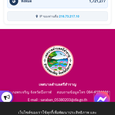
1,721,277
ทั้งหมด
IP ของท่านคือ
216.73.217.10
เทศบาลตำบลศรีสำราญ
อำเภอพรเจริญ จังหวัดบึงกาฬ สอบถามข้อมูลโทร 084-4184446
E-mail : saraban_05380203@dla.go.th
เว็บไซต์ของเราใช้คุกกี้เพื่อพัฒนาประสิทธิภาพ และ