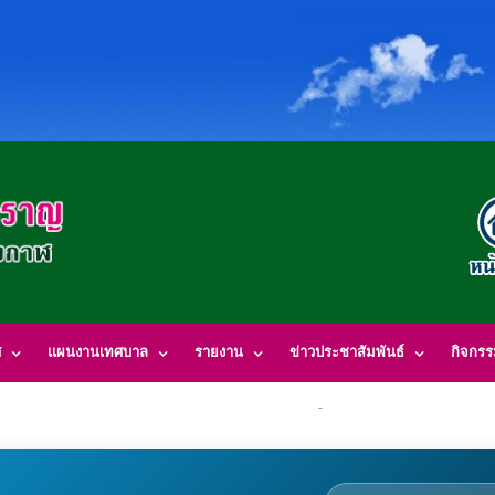
ศ
แผนงานเทศบาล
รายงาน
ข่าวประชาสัมพันธ์
กิจกร
รีสำราญ อำเภอพรเจริญ จังหวัดบึงกาฬ สอบถามข้อมูลโทร 084-4184446 E-Mai