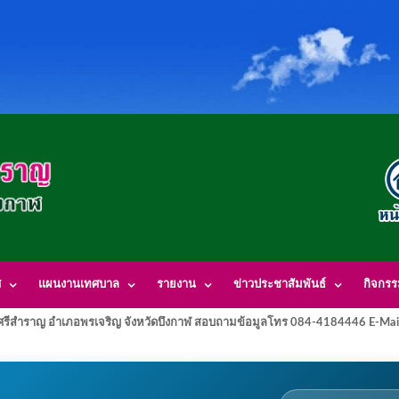
ศ
แผนงานเทศบาล
รายงาน
ข่าวประชาสัมพันธ์
กิจกร
รีสำราญ อำเภอพรเจริญ จังหวัดบึงกาฬ สอบถามข้อมูลโทร 084-4184446 E-Mai