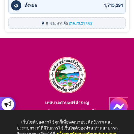
1,715,294
ทั้งหมด
IP ของท่านคือ
216.73.217.62
เทศบาลตำบลศรีสำราญ
อำเภอพรเจริญ จังหวัดบึงกาฬ สอบถามข้อมูลโทร 084-4184446
E-mail : saraban_05380203@dla.go.th
เว็บไซต์ของเราใช้คุกกี้เพื่อพัฒนาประสิทธิภาพ และ
ประสบการณ์ที่ดีในการใช้เว็บไซต์ของท่าน ท่านสามารถ
ศึกษารายละเอียดได้ที่
นโยบายคุ้มครองข้อมูลส่วนบุคคล
.