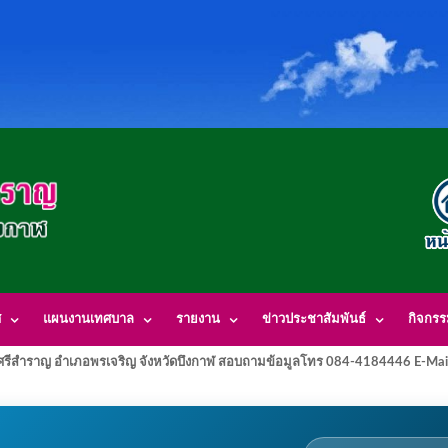
ศ
แผนงานเทศบาล
รายงาน
ข่าวประชาสัมพันธ์
กิจกร
รีสำราญ อำเภอพรเจริญ จังหวัดบึงกาฬ สอบถามข้อมูลโทร 084-4184446 E-Mai