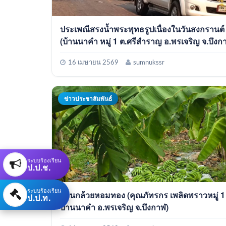
ประเพณีสรงน้ำพระพุทธรูปเนื่องในวันสงกรานต์
(บ้านนาคำ หมู่ 1 ต.ศรีสำราญ อ.พรเจริญ จ.บึงก
16 เมษายน 2569
sumnukssr
ข่าวประชาสัมพันธ์
ระบบร้องเรียน
ป.ป.ช.
ระบบร้องเรียน
สวนกล้วยหอมทอง (คุณภัทรกร เพลิดพราวหมู่ 1
ป.ป.ท.
บ้านนาคำ อ.พรเจริญ จ.บึงกาฬ)