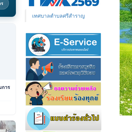
าร
เทศบาลตำบลศรีสำราญ
วมการ