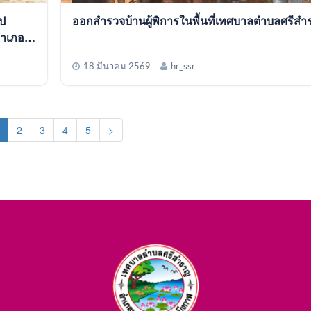
ป
ออกสำรวจบ้านผู้พิการในพื้นที่เทศบาลตำบลศรีส
18 มีนาคม 2569
hr_ssr
(current)
2
3
4
5
>