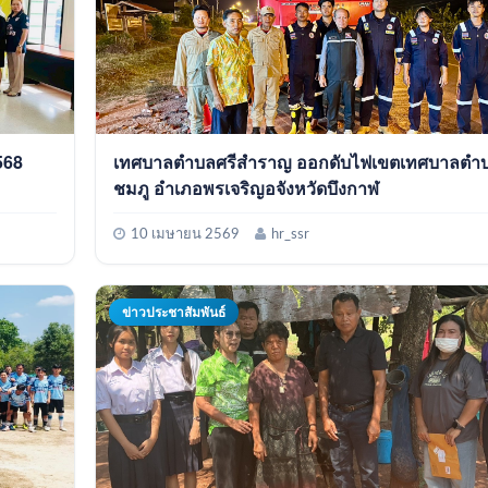
568
เทศบาลตำบลศรีสำราญ ออกดับไฟเขตเทศบาลตำบ
ชมภู อำเภอพรเจริญอจังหวัดบึงกาฬ
10 เมษายน 2569
hr_ssr
ข่าวประชาสัมพันธ์