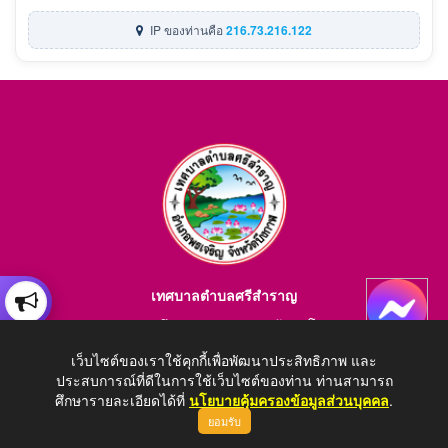
IP ของท่านคือ
216.73.216.122
เทศบาลตำบลศรีสำราญ
อำเภอพรเจริญ จังหวัดบึงกาฬ สอบถามข้อมูลโทร 084-4184446
E-mail : saraban_05380203@dla.go.th
เว็บไซต์ของเราใช้คุกกี้เพื่อพัฒนาประสิทธิภาพ และ
ประสบการณ์ที่ดีในการใช้เว็บไซต์ของท่าน ท่านสามารถ
ศึกษารายละเอียดได้ที่
นโยบายคุ้มครองข้อมูลส่วนบุคคล
.
ยอมรับ