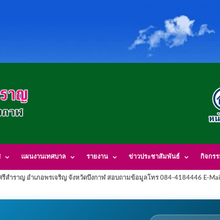
ศ
แผนงานเทศบาล
รายงาน
ข่าวประชาสัมพันธ์
กิจกร
รีสำราญ อำเภอพรเจริญ จังหวัดบึงกาฬ สอบถามข้อมูลโทร 084-4184446 E-Mai