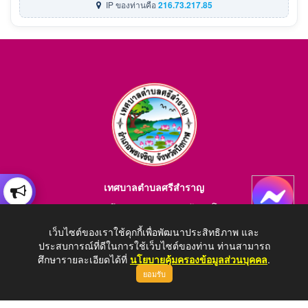
IP ของท่านคือ
216.73.217.85
เทศบาลตำบลศรีสำราญ
อำเภอพรเจริญ จังหวัดบึงกาฬ สอบถามข้อมูลโทร 084-4184446
E-mail : saraban_05380203@dla.go.th
เว็บไซต์ของเราใช้คุกกี้เพื่อพัฒนาประสิทธิภาพ และ
ประสบการณ์ที่ดีในการใช้เว็บไซต์ของท่าน ท่านสามารถ
ศึกษารายละเอียดได้ที่
นโยบายคุ้มครองข้อมูลส่วนบุคคล
.
ยอมรับ
Copyright © 2026 All Right Resive http://www.srisamran-sm.go.th