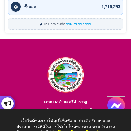
1,715,293
ทั้งหมด
IP ของท่านคือ
216.73.217.112
เทศบาลตำบลศรีสำราญ
อำเภอพรเจริญ จังหวัดบึงกาฬ สอบถามข้อมูลโทร 084-4184446
E-mail : saraban_05380203@dla.go.th
เว็บไซต์ของเราใช้คุกกี้เพื่อพัฒนาประสิทธิภาพ และ
ประสบการณ์ที่ดีในการใช้เว็บไซต์ของท่าน ท่านสามารถ