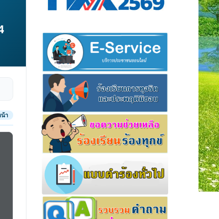
4
น้า