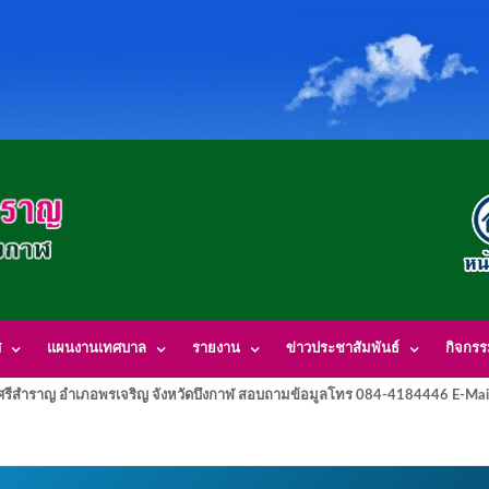
ศ
แผนงานเทศบาล
รายงาน
ข่าวประชาสัมพันธ์
กิจกร
รีสำราญ อำเภอพรเจริญ จังหวัดบึงกาฬ สอบถามข้อมูลโทร 084-4184446 E-Mai