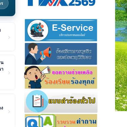
าร
ย
าน
นา
าง