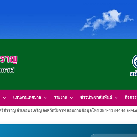
ศ
แผนงานเทศบาล
รายงาน
ข่าวประชาสัมพันธ์
กิจกร
รีสำราญ อำเภอพรเจริญ จังหวัดบึงกาฬ สอบถามข้อมูลโทร 084-4184446 E-Mai