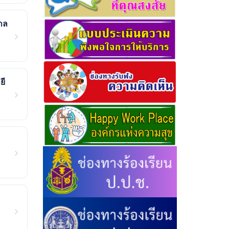
าล
ยี