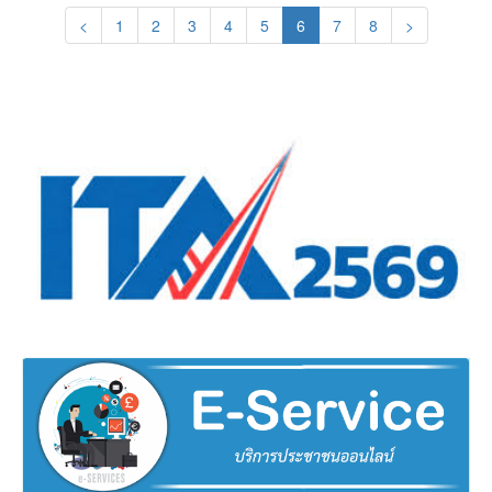
(current)
<
1
2
3
4
5
6
7
8
>