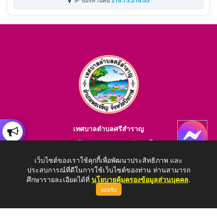
เทศบาลตำบลศรีสำราญ
อำเภอพรเจริญ จังหวัดบึงกาฬ สอบถามข้อมูลโทร 084-4184446
E-mail : saraban_05380203@dla.go.th
เว็บไซต์ของเราใช้คุกกี้เพื่อพัฒนาประสิทธิภาพ และ
ประสบการณ์ที่ดีในการใช้เว็บไซต์ของท่าน ท่านสามารถ
ศึกษารายละเอียดได้ที่
นโยบายคุ้มครองข้อมูลส่วนบุคคล
.
ยอมรับ
Copyright © 2026 All Right Resive http://www.srisamran-sm.go.th