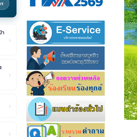
าร
่า
ง