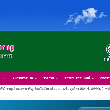
ศ
แผนงานเทศบาล
รายงาน
ข่าวประชาสัมพันธ์
กิจกร
รีสำราญ อำเภอพรเจริญ จังหวัดบึงกาฬ สอบถามข้อมูลโทร 084-4184446 E-Mai