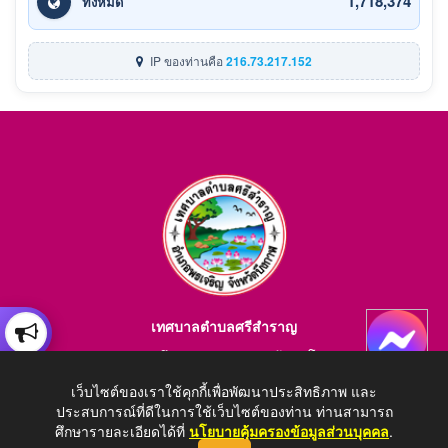
1,718,374
ทั้งหมด
IP ของท่านคือ
216.73.217.152
เทศบาลตำบลศรีสำราญ
อำเภอพรเจริญ จังหวัดบึงกาฬ สอบถามข้อมูลโทร 084-4184446
E-mail : saraban_05380203@dla.go.th
เว็บไซต์ของเราใช้คุกกี้เพื่อพัฒนาประสิทธิภาพ และ
ประสบการณ์ที่ดีในการใช้เว็บไซต์ของท่าน ท่านสามารถ
ศึกษารายละเอียดได้ที่
นโยบายคุ้มครองข้อมูลส่วนบุคคล
.