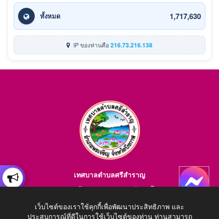
1,717,630
ทั้งหมด
IP ของท่านคือ
216.73.216.138
เทศบาลตำบลศรีสำราญ
อำเภอพรเจริญ จังหวัดบึงกาฬ สอบถามข้อมูลโทร 084-4184446
เว็บไซต์ของเราใช้คุกกี้เพื่อพัฒนาประสิทธิภาพ และ
E-mail : saraban_05380203@dla.go.th
ประสบการณ์ที่ดีในการใช้เว็บไซต์ของท่าน ท่านสามารถ