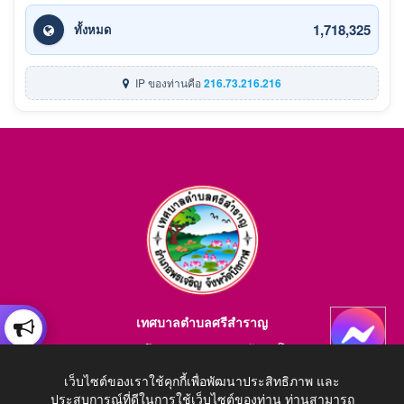
1,718,325
ทั้งหมด
IP ของท่านคือ
216.73.216.216
เทศบาลตำบลศรีสำราญ
อำเภอพรเจริญ จังหวัดบึงกาฬ สอบถามข้อมูลโทร 084-4184446
เว็บไซต์ของเราใช้คุกกี้เพื่อพัฒนาประสิทธิภาพ และ
E-mail : saraban_05380203@dla.go.th
ประสบการณ์ที่ดีในการใช้เว็บไซต์ของท่าน ท่านสามารถ