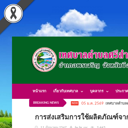
หน้าแรก
เกี่ยวกับเทศบาล
บุคลากร
ประกา
BREAKING NEWS
05 ม.ค. 2569
เทศบาลตำบลศ
NEW
การส่งเสริมการใช้ผลิตภัณฑ์จาก
11 มิถุนายน 2567
by hr_ssr
3,445