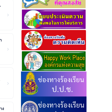
-
า
5
่าง