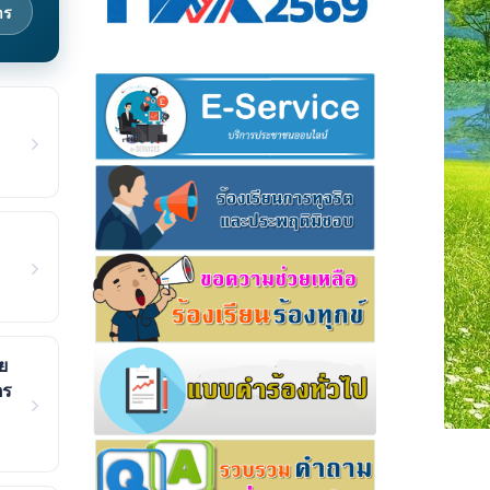
าร
ย
ตร