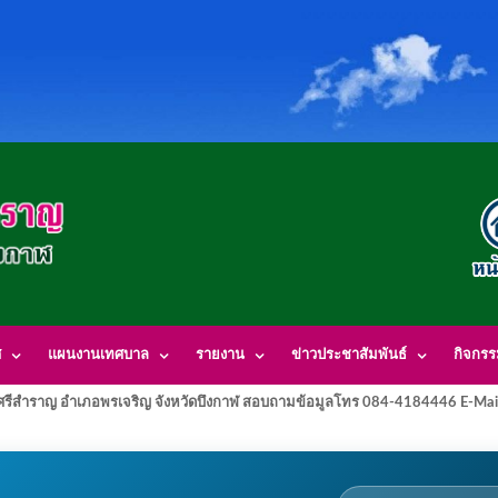
ศ
แผนงานเทศบาล
รายงาน
ข่าวประชาสัมพันธ์
กิจกร
รีสำราญ อำเภอพรเจริญ จังหวัดบึงกาฬ สอบถามข้อมูลโทร 084-4184446 E-Mai