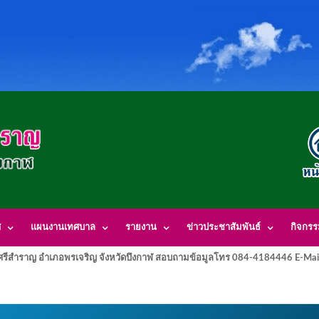
ศ
แผนงานเทศบาล
รายงาน
ข่าวประชาสัมพันธ์
กิจกร
รีสำราญ อำเภอพรเจริญ จังหวัดบึงกาฬ สอบถามข้อมูลโทร 084-4184446 E-Mai