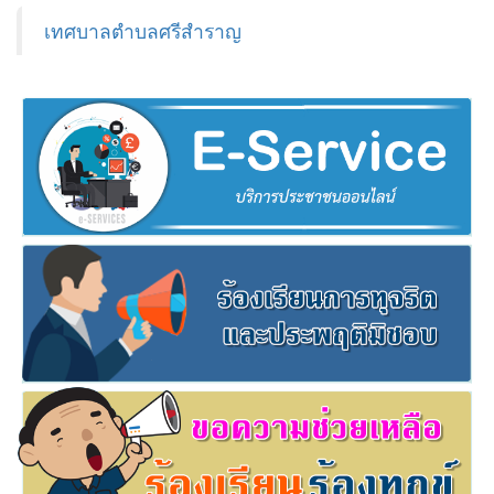
เทศบาลตำบลศรีสำราญ