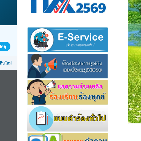
ิดดู
ท็บใหม่