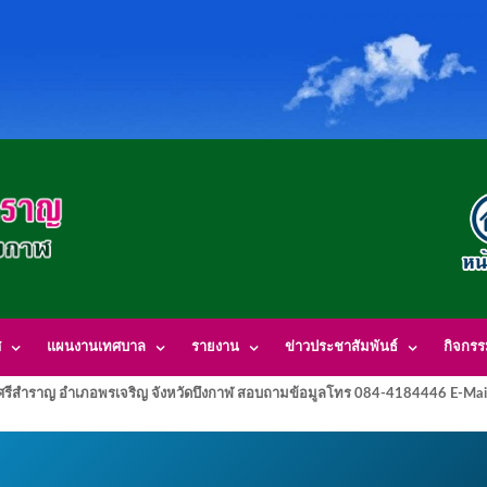
ศ
แผนงานเทศบาล
รายงาน
ข่าวประชาสัมพันธ์
กิจกร
รีสำราญ อำเภอพรเจริญ จังหวัดบึงกาฬ สอบถามข้อมูลโทร 084-4184446 E-Mai