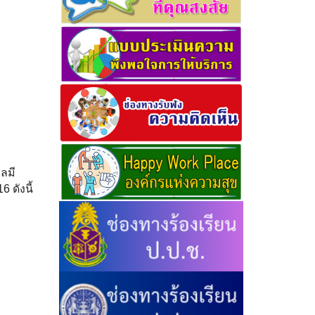
ลมี
ดังนี้