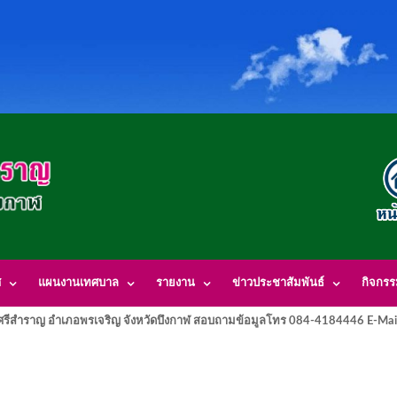
ศ
แผนงานเทศบาล
รายงาน
ข่าวประชาสัมพันธ์
กิจกร
รีสำราญ อำเภอพรเจริญ จังหวัดบึงกาฬ สอบถามข้อมูลโทร 084-4184446 E-Mai