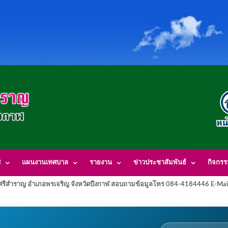
ศ
แผนงานเทศบาล
รายงาน
ข่าวประชาสัมพันธ์
กิจกร
รีสำราญ อำเภอพรเจริญ จังหวัดบึงกาฬ สอบถามข้อมูลโทร 084-4184446 E-Mai