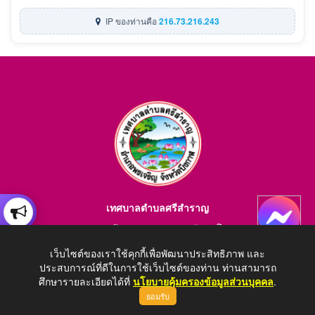
IP ของท่านคือ
216.73.216.243
เทศบาลตำบลศรีสำราญ
อำเภอพรเจริญ จังหวัดบึงกาฬ สอบถามข้อมูลโทร 084-4184446
E-mail : saraban_05380203@dla.go.th
เว็บไซต์ของเราใช้คุกกี้เพื่อพัฒนาประสิทธิภาพ และ
ประสบการณ์ที่ดีในการใช้เว็บไซต์ของท่าน ท่านสามารถ
ศึกษารายละเอียดได้ที่
นโยบายคุ้มครองข้อมูลส่วนบุคคล
.
ยอมรับ