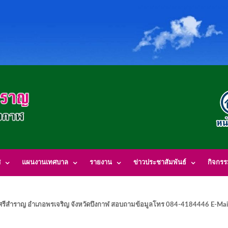
ศ
แผนงานเทศบาล
รายงาน
ข่าวประชาสัมพันธ์
กิจกร
รีสำราญ อำเภอพรเจริญ จังหวัดบึงกาฬ สอบถามข้อมูลโทร 084-4184446 E-Mai