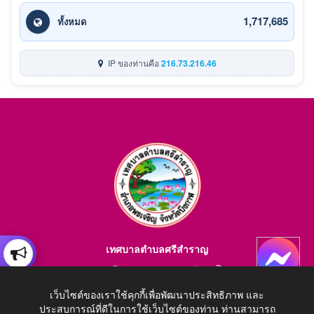
1,717,685
ทั้งหมด
IP ของท่านคือ
216.73.216.46
เทศบาลตำบลศรีสำราญ
อำเภอพรเจริญ จังหวัดบึงกาฬ สอบถามข้อมูลโทร 084-4184446
E-mail : saraban_05380203@dla.go.th
เว็บไซต์ของเราใช้คุกกี้เพื่อพัฒนาประสิทธิภาพ และ
ประสบการณ์ที่ดีในการใช้เว็บไซต์ของท่าน ท่านสามารถ