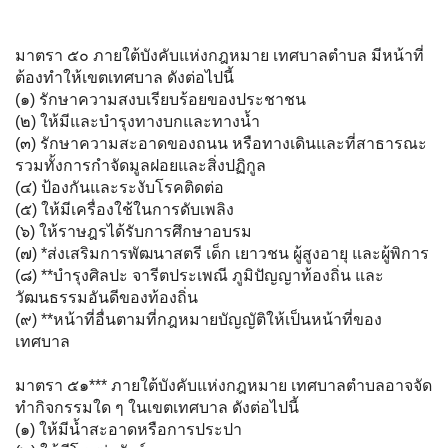
มาตรา ๕๐ ภายใต้บังคับแห่งกฎหมาย เทศบาลตำบล มีหน้าที่
ต้องทำให้เขตเทศบาล ดังต่อไปนี้
(๑) รักษาความสงบเรียบร้อยของประชาชน
(๒) ให้มีและบำรุงทางบกและทางน้ำ
(๓) รักษาความสะอาดของถนน หรือทางเดินและที่สาธารณะ
รวมทั้งการกำจัดมูลฝอยและสิ่งปฏิกูล
(๔) ป้องกันและระงับโรคติดต่อ
(๕) ให้มีเครื่องใช้ในการดับเพลิง
(๖) ให้ราษฎรได้รับการศึกษาอบรม
(๗) *ส่งเสริมการพัฒนาสตรี เด็ก เยาวชน ผู้สูงอายุ และผู้พิการ
(๘) **บำรุงศิลปะ จารีตประเพณี ภูมิปัญญาท้องถิ่น และ
วัฒนธรรมอันดีของท้องถิ่น
(๙) **หน้าที่อื่นตามที่กฎหมายบัญญัติให้เป็นหน้าที่ของ
เทศบาล
มาตรา ๕๑*** ภายใต้บังคับแห่งกฎหมาย เทศบาลตำบลอาจจัด
ทำกิจกรรมใด ๆ ในเขตเทศบาล ดังต่อไปนี้
(๑) ให้มีน้ำสะอาดหรือการประปา