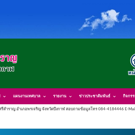
ศ
แผนงานเทศบาล
รายงาน
ข่าวประชาสัมพันธ์
กิจกร
รีสำราญ อำเภอพรเจริญ จังหวัดบึงกาฬ สอบถามข้อมูลโทร 084-4184446 E-Mai