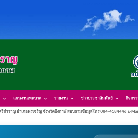
ศ
แผนงานเทศบาล
รายงาน
ข่าวประชาสัมพันธ์
กิจกร
รีสำราญ อำเภอพรเจริญ จังหวัดบึงกาฬ สอบถามข้อมูลโทร 084-4184446 E-Mai