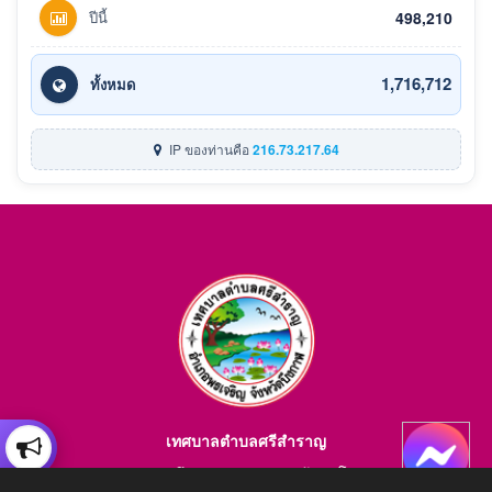
ปีนี้
498,210
1,716,712
ทั้งหมด
IP ของท่านคือ
216.73.217.64
เทศบาลตำบลศรีสำราญ
อำเภอพรเจริญ จังหวัดบึงกาฬ สอบถามข้อมูลโทร 084-4184446