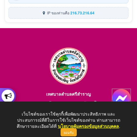
IP ของท่านคือ
216.73.216.64
เทศบาลตำบลศรีสำราญ
อำเภอพรเจริญ จังหวัดบึงกาฬ สอบถามข้อมูลโทร 084-4184446
E-mail : saraban_05380203@dla.go.th
เว็บไซต์ของเราใช้คุกกี้เพื่อพัฒนาประสิทธิภาพ และ
ประสบการณ์ที่ดีในการใช้เว็บไซต์ของท่าน ท่านสามารถ
ศึกษารายละเอียดได้ที่
นโยบายคุ้มครองข้อมูลส่วนบุคคล
.
ยอมรับ