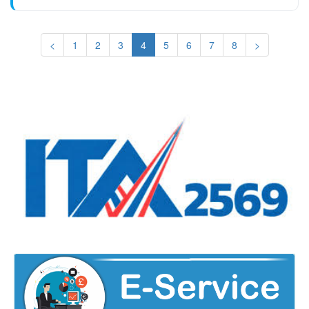
(current)
<
1
2
3
4
5
6
7
8
>