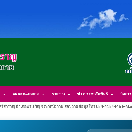
ศ
แผนงานเทศบาล
รายงาน
ข่าวประชาสัมพันธ์
กิจกร
รีสำราญ อำเภอพรเจริญ จังหวัดบึงกาฬ สอบถามข้อมูลโทร 084-4184446 E-Mai