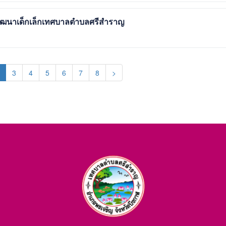
ย์พัฒนาเด็กเล็กเทศบาลตำบลศรีสำราญ
(current)
3
4
5
6
7
8
>