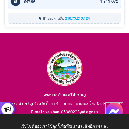
1,719,872
ทั้งหมด
IP ของท่านคือ
216.73.216.124
เทศบาลตำบลศรีสำราญ
อำเภอพรเจริญ จังหวัดบึงกาฬ สอบถามข้อมูลโทร 084-4184446
E-mail : saraban_05380203@dla.go.th
เว็บไซต์ของเราใช้คุกกี้เพื่อพัฒนาประสิทธิภาพ และ