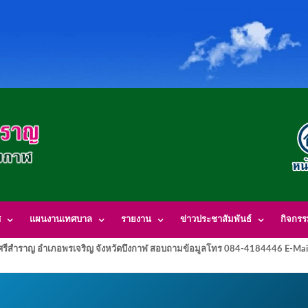
ศ
แผนงานเทศบาล
รายงาน
ข่าวประชาสัมพันธ์
กิจกร
รีสำราญ อำเภอพรเจริญ จังหวัดบึงกาฬ สอบถามข้อมูลโทร 084-4184446 E-Mai