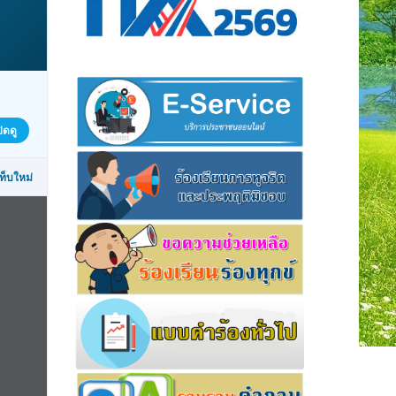
ิดดู
ท็บใหม่