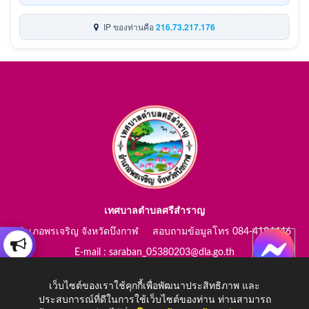
IP ของท่านคือ
216.73.217.176
เทศบาลตำบลศรีสำราญ
อำเภอพรเจริญ จังหวัดบึงกาฬ สอบถามข้อมูลโทร 084-4184446
E-mail : saraban_05380203@dla.go.th
เว็บไซต์ของเราใช้คุกกี้เพื่อพัฒนาประสิทธิภาพ และ
ประสบการณ์ที่ดีในการใช้เว็บไซต์ของท่าน ท่านสามารถ