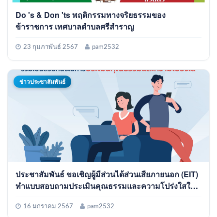
Do 's & Don 'ts พฤติกรรมทางจริยธรรมของ
ข้าราชการ เทศบาลตำบลศรีสำราญ
23 กุมภาพันธ์ 2567
pam2532
ข่าวประชาสัมพันธ์
ประชาสัมพันธ์ ขอเชิญผู้มีส่วนได้ส่วนเสียภายนอก (EIT)
ทำแบบสอบถามประเมินคุณธรรมและความโปร่งใสใน
การดำเนินการของหน่วยงานภาครัฐ (ITA) ของ เทศบาล
ตำบลศรีสำราญ ประจำปีงบประมาณ 2567
16 มกราคม 2567
pam2532