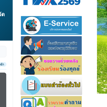
ัด
น้า