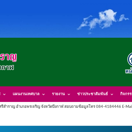
ศ
แผนงานเทศบาล
รายงาน
ข่าวประชาสัมพันธ์
กิจกร
รีสำราญ อำเภอพรเจริญ จังหวัดบึงกาฬ สอบถามข้อมูลโทร 084-4184446 E-Mai