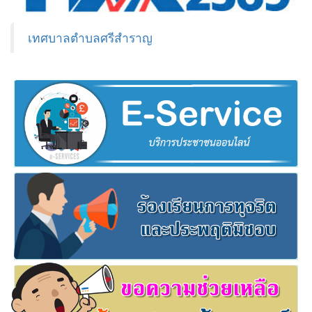
เทศบาลตำบลศรีสำราญ