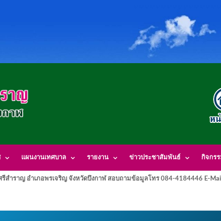
ศ
แผนงานเทศบาล
รายงาน
ข่าวประชาสัมพันธ์
กิจกร
รีสำราญ อำเภอพรเจริญ จังหวัดบึงกาฬ สอบถามข้อมูลโทร 084-4184446 E-Mai