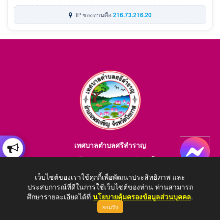
IP ของท่านคือ
216.73.216.20
เทศบาลตำบลศรีสำราญ
อำเภอพรเจริญ จังหวัดบึงกาฬ สอบถามข้อมูลโทร 084-4184446
E-mail : saraban_05380203@dla.go.th
เว็บไซต์ของเราใช้คุกกี้เพื่อพัฒนาประสิทธิภาพ และ
ประสบการณ์ที่ดีในการใช้เว็บไซต์ของท่าน ท่านสามารถ
ศึกษารายละเอียดได้ที่
นโยบายคุ้มครองข้อมูลส่วนบุคคล
.
ยอมรับ