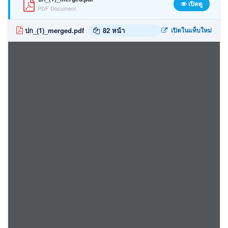
เปิดดู
PDF Document
ปก_(1)_merged.pdf
82 หน้า
เปิดในแท็บใหม่